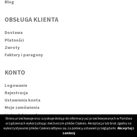
Blog
OBSŁUGA KLIENTA
Dostawa
Płatności
Zwroty
Faktury i paragony
KONTO
Logowanie
Rejestracja
Ustawienia konta
Moje zamówienia
Lista ulubionych
Strona przechowuje oraz uzyskuje dostęp do informacji już przechowywanych w Państwa
urządzeniach wykorzystując mechanizm plików Cookies. Akceptacja lub brak zgodny na
wykorzystywanie plików Cookies odbywa się za pomocą ustawień przeglądarki.
Akceptuj i
NEWSLETTER
zamknij