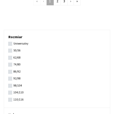
«
‹
1
2
3
›
»
Rozmiar
Uniwersalny
50/56
62/68
74/80
86/92
92/98
98/104
104/110
110/116
122/128
134/140