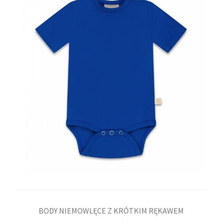
BODY NIEMOWLĘCE Z KRÓTKIM RĘKAWEM