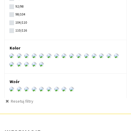
92/98
98/104
104/110
110/116
122/128
134/140
Kolor
Wzór
Resetuj filtry