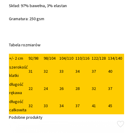
Skład: 97% bawełna, 3% elastan
Gramatura: 250 gsm
Tabela rozmiarów
+/- 2 cm
92/98
98/104
104/110
110/116
122/128
134/140
szerokość
31
32
33
34
37
40
klatki
długość
22
24
26
28
32
37
rękawa
długość
32
33
34
37
41
45
całkowita
Podobne produkty