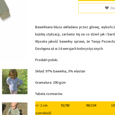
Do
Bawełniana bluza wkładana przez głowę, wykończo
każdej stylizacji, zarówno tej na co dzień jak i ba
Wysoka jakość bawełny sprawi, że Twoja Pociecha 
Dostępna aż w 14 wersjach kolorystycznych.
Produkt polski
Skład: 97% bawełna, 3% elastan
Gramatura: 290 gsm
Tabela rozmiarów
+/- 2 cm
92/98
98/104
10
szerokość