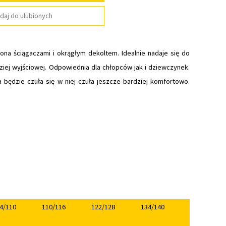
daj do ulubionych
na ściągaczami i okrągłym dekoltem. Idealnie nadaje się do
rdziej wyjściowej. Odpowiednia dla chłopców jak i dziewczynek.
będzie czuła się w niej czuła jeszcze bardziej komfortowo.
4/110
110/116
122/128
134/140