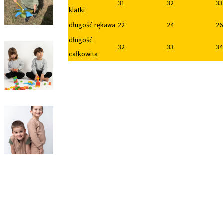
31
32
33
klatki
długość rękawa
22
24
26
długość
32
33
34
całkowita