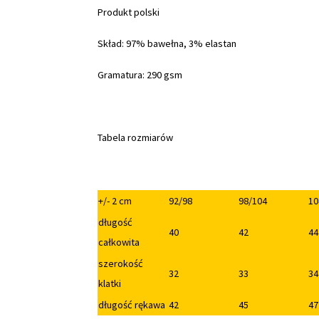
Produkt polski
Skład: 97% bawełna, 3% elastan
Gramatura: 290 gsm
Tabela rozmiarów
+/- 2 cm
92/98
98/104
10
długość
40
42
44
całkowita
szerokość
32
33
34
klatki
długość rękawa
42
45
47