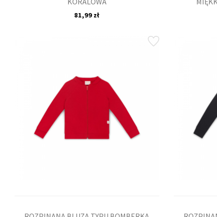
KORALOWA
MIĘK
81,99 zł
ROZPINANA BLUZA TYPU BOMBERKA
ROZPINA