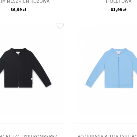
KIM MESZKIEM RÓŻOWA
FIOLETOWA
86,99 zł
81,99 zł
NA BLUZA TYPU BOMBERKA
ROZPINANA BLUZA TYPU B