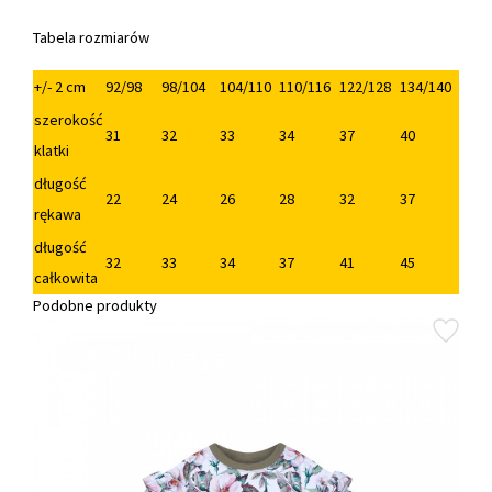
Tabela rozmiarów
+/- 2 cm
92/98
98/104
104/110
110/116
122/128
134/140
szerokość
31
32
33
34
37
40
klatki
długość
22
24
26
28
32
37
rękawa
długość
32
33
34
37
41
45
całkowita
Podobne produkty