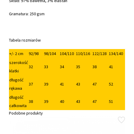
Skład: 97% bawełna, 3% elastan
Gramatura: 250 gsm
Tabela rozmiarów
+/- 2 cm
92/98
98/104
104/110
110/116
122/128
134/140
szerokość
32
33
34
35
38
41
klatki
długość
37
39
41
43
47
52
rękawa
długość
38
39
40
43
47
51
całkowita
Podobne produkty