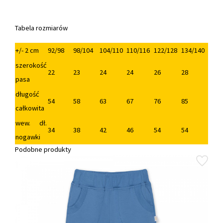
Tabela rozmiarów
+/- 2 cm
92/98
98/104
104/110
110/116
122/128
134/140
szerokość
22
23
24
24
26
28
pasa
długość
54
58
63
67
76
85
całkowita
wew. dł.
34
38
42
46
54
54
nogawki
Podobne produkty