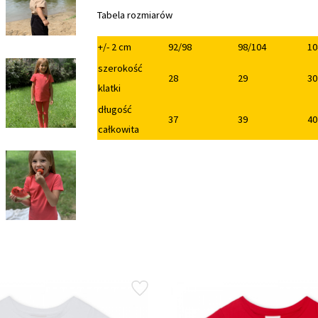
Tabela rozmiarów
+/- 2 cm
92/98
98/104
10
szerokość
28
29
30
klatki
długość
37
39
40
całkowita