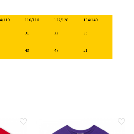
4/110
110/116
122/128
134/140
31
33
35
43
47
51