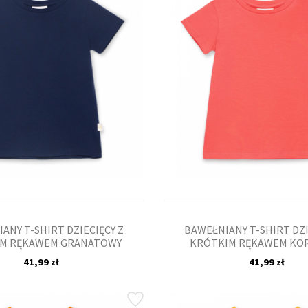
ANY T-SHIRT DZIECIĘCY Z
BAWEŁNIANY T-SHIRT DZI
M RĘKAWEM GRANATOWY
KRÓTKIM RĘKAWEM KO
41,99 zł
41,99 zł